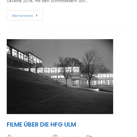
Ukraine 2018. Mit den Schriftstellern Juri…
Weiterlesen
FILME ÜBER DIE HFG ULM