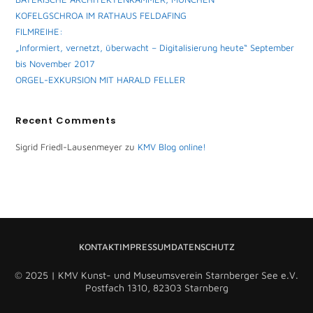
KOFELGSCHROA IM RATHAUS FELDAFING
FILMREIHE:
„Informiert, vernetzt, überwacht – Digitalisierung heute“ September
bis November 2017
ORGEL-EXKURSION MIT HARALD FELLER
Recent Comments
Sigrid Friedl-Lausenmeyer
zu
KMV Blog online!
KONTAKT
IMPRESSUM
DATENSCHUTZ
© 2025 | KMV Kunst- und Museumsverein Starnberger See e.V.
Postfach 1310, 82303 Starnberg