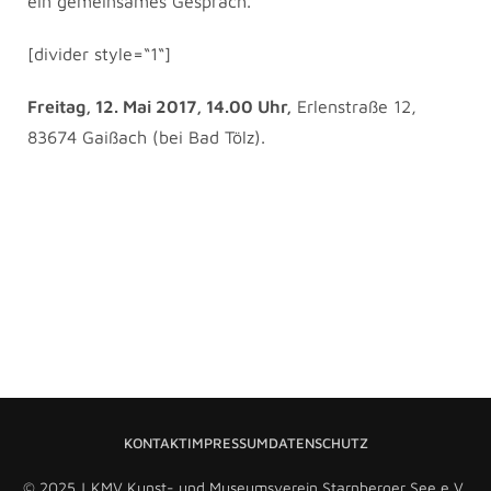
ein gemeinsames Gespräch.
[divider style=“1“]
Freitag, 12. Mai 2017, 14.00 Uhr,
Erlenstraße 12,
83674 Gaißach (bei Bad Tölz).
KONTAKT
IMPRESSUM
DATENSCHUTZ
© 2025 | KMV Kunst- und Museumsverein Starnberger See e.V.